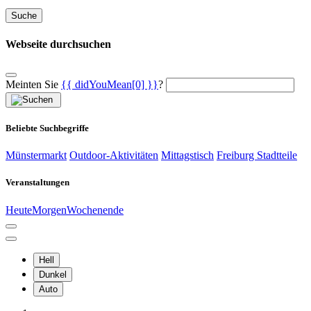
Suche
Webseite durchsuchen
Meinten Sie
{{ didYouMean[0] }}
?
Beliebte Suchbegriffe
Münstermarkt
Outdoor-Aktivitäten
Mittagstisch
Freiburg Stadtteile
Veranstaltungen
Heute
Morgen
Wochenende
Hell
Dunkel
Auto