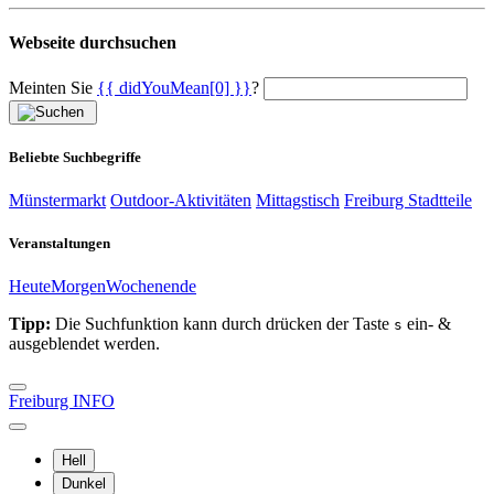
Webseite durchsuchen
Meinten Sie
{{ didYouMean[0] }}
?
Beliebte Suchbegriffe
Münstermarkt
Outdoor-Aktivitäten
Mittagstisch
Freiburg Stadtteile
Veranstaltungen
Heute
Morgen
Wochenende
Tipp:
Die Suchfunktion kann durch drücken der Taste
ein- &
s
ausgeblendet werden.
Freiburg INFO
Hell
Dunkel