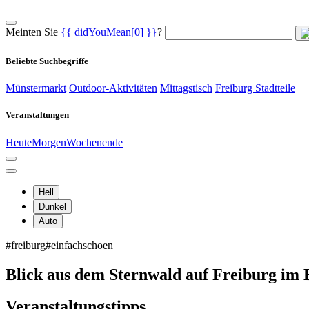
Meinten Sie
{{ didYouMean[0] }}
?
Beliebte Suchbegriffe
Münstermarkt
Outdoor-Aktivitäten
Mittagstisch
Freiburg Stadtteile
Veranstaltungen
Heute
Morgen
Wochenende
Hell
Dunkel
Auto
#freiburg
#einfachschoen
Blick aus dem Sternwald auf Freiburg im 
Veranstaltungstipps