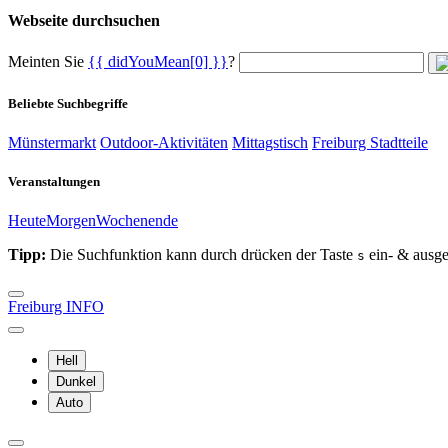
Webseite durchsuchen
Meinten Sie
{{ didYouMean[0] }}
?
Beliebte Suchbegriffe
Münstermarkt
Outdoor-Aktivitäten
Mittagstisch
Freiburg Stadtteile
Veranstaltungen
Heute
Morgen
Wochenende
Tipp:
Die Suchfunktion kann durch drücken der Taste
ein- & ausge
s
Freiburg INFO
Hell
Dunkel
Auto