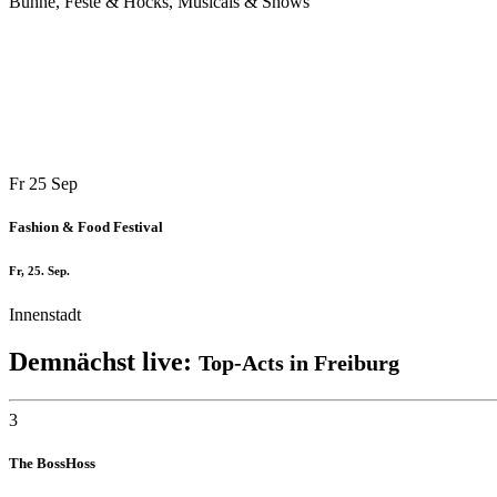
Bühne, Feste & Hocks, Musicals & Shows
Fr
25
Sep
Fashion & Food Festival
Fr, 25. Sep.
Innenstadt
Demnächst live:
Top-Acts in Freiburg
3
The BossHoss