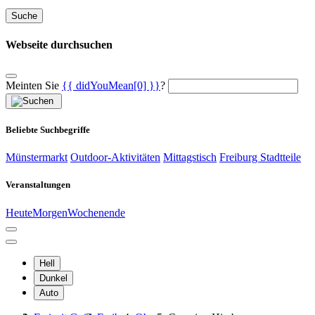
Suche
Webseite durchsuchen
Meinten Sie
{{ didYouMean[0] }}
?
Beliebte Suchbegriffe
Münstermarkt
Outdoor-Aktivitäten
Mittagstisch
Freiburg Stadtteile
Veranstaltungen
Heute
Morgen
Wochenende
Hell
Dunkel
Auto