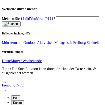
Webseite durchsuchen
Meinten Sie
{{ didYouMean[0] }}
?
Beliebte Suchbegriffe
Münstermarkt
Outdoor-Aktivitäten
Mittagstisch
Freiburg Stadtteile
Veranstaltungen
Heute
Morgen
Wochenende
Tipp:
Die Suchfunktion kann durch drücken der Taste
ein- &
s
ausgeblendet werden.
Freiburg INFO
Hell
Dunkel