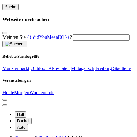
Suche
Webseite durchsuchen
Meinten Sie
{{ didYouMean[0] }}
?
Beliebte Suchbegriffe
Münstermarkt
Outdoor-Aktivitäten
Mittagstisch
Freiburg Stadtteile
Veranstaltungen
Heute
Morgen
Wochenende
Hell
Dunkel
Auto