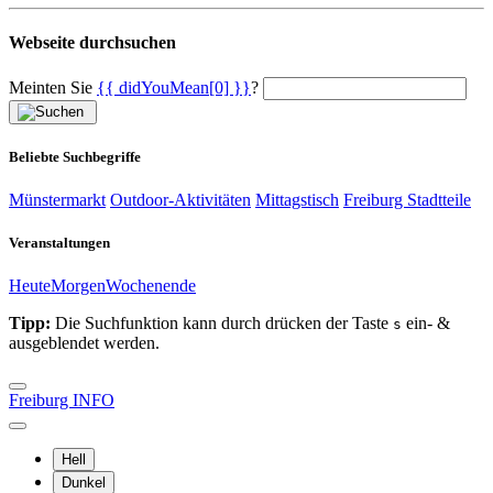
Webseite durchsuchen
Meinten Sie
{{ didYouMean[0] }}
?
Beliebte Suchbegriffe
Münstermarkt
Outdoor-Aktivitäten
Mittagstisch
Freiburg Stadtteile
Veranstaltungen
Heute
Morgen
Wochenende
Tipp:
Die Suchfunktion kann durch drücken der Taste
ein- &
s
ausgeblendet werden.
Freiburg INFO
Hell
Dunkel