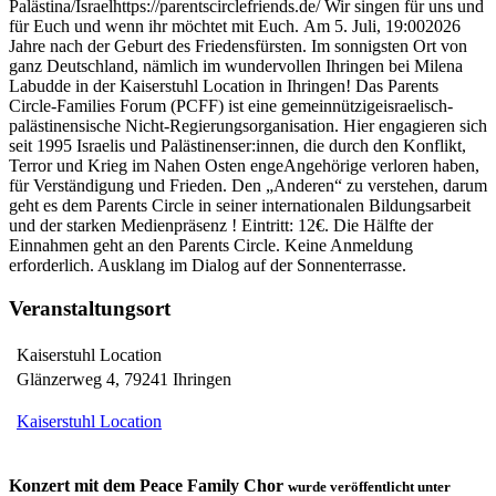
Palästina/Israel
https://parentscirclefriends.de/
Wir singen für uns und
für Euch und wenn ihr möchtet mit Euch.
Am 5. Juli
, 19:002026
Jahre nach der Geburt des Friedensfürsten. Im sonnigsten Ort von
ganz Deutschland, nämlich im wundervollen Ihringen bei Milena
Labudde in der Kaiserstuhl Location in Ihringen! Das Parents
Circle-Families Forum (PCFF) ist eine gemeinnützigeisraelisch-
palästinensische Nicht-Regierungsorganisation. Hier engagieren sich
seit 1995 Israelis und Palästinenser:innen, die durch den Konflikt,
Terror und Krieg im Nahen Osten engeAngehörige verloren haben,
für Verständigung und Frieden. Den „Anderen“ zu verstehen, darum
geht es dem Parents Circle in seiner internationalen Bildungsarbeit
und der starken Medienpräsenz ! Eintritt: 12€. Die Hälfte der
Einnahmen geht an den Parents Circle. Keine Anmeldung
erforderlich. Ausklang im Dialog auf der Sonnenterrasse.
Veranstaltungsort
Kaiserstuhl Location
Glänzerweg 4
,
79241
Ihringen
Kaiserstuhl Location
Konzert mit dem Peace Family Chor
wurde veröffentlicht unter