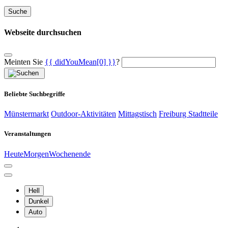
Suche
Webseite durchsuchen
Meinten Sie
{{ didYouMean[0] }}
?
Beliebte Suchbegriffe
Münstermarkt
Outdoor-Aktivitäten
Mittagstisch
Freiburg Stadtteile
Veranstaltungen
Heute
Morgen
Wochenende
Hell
Dunkel
Auto