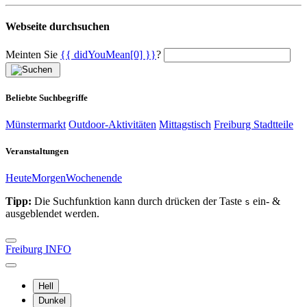
Webseite durchsuchen
Meinten Sie
{{ didYouMean[0] }}
?
Beliebte Suchbegriffe
Münstermarkt
Outdoor-Aktivitäten
Mittagstisch
Freiburg Stadtteile
Veranstaltungen
Heute
Morgen
Wochenende
Tipp:
Die Suchfunktion kann durch drücken der Taste
ein- &
s
ausgeblendet werden.
Freiburg INFO
Hell
Dunkel