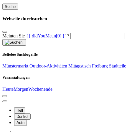
Suche
Webseite durchsuchen
Meinten Sie
{{ didYouMean[0] }}
?
Beliebte Suchbegriffe
Münstermarkt
Outdoor-Aktivitäten
Mittagstisch
Freiburg Stadtteile
Veranstaltungen
Heute
Morgen
Wochenende
Hell
Dunkel
Auto