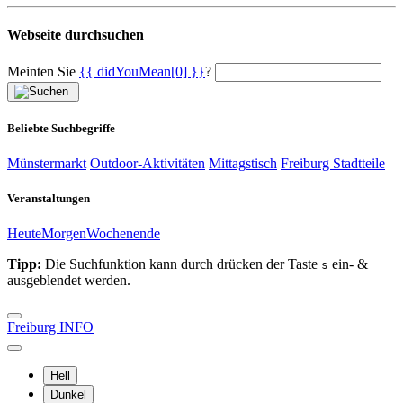
Webseite durchsuchen
Meinten Sie
{{ didYouMean[0] }}
?
Beliebte Suchbegriffe
Münstermarkt
Outdoor-Aktivitäten
Mittagstisch
Freiburg Stadtteile
Veranstaltungen
Heute
Morgen
Wochenende
Tipp:
Die Suchfunktion kann durch drücken der Taste
ein- &
s
ausgeblendet werden.
Freiburg INFO
Hell
Dunkel