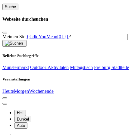
Suche
Webseite durchsuchen
Meinten Sie
{{ didYouMean[0] }}
?
Beliebte Suchbegriffe
Münstermarkt
Outdoor-Aktivitäten
Mittagstisch
Freiburg Stadtteile
Veranstaltungen
Heute
Morgen
Wochenende
Hell
Dunkel
Auto