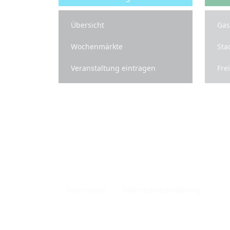
Übersicht
Gas
Wochenmärkte
Sta
Veranstaltung eintragen
Fre
Infos
Impressum
Datenschutzerklärung
Pri
Made with
in Freiburg im Breisgau