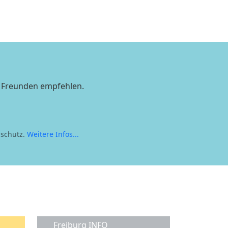
n Freunden empfehlen.
nschutz.
Weitere Infos...
Freiburg INFO