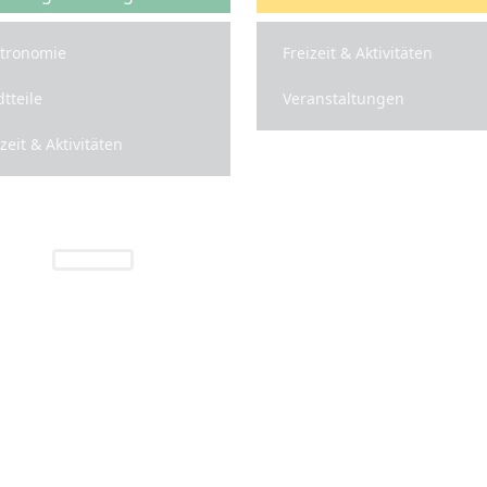
tronomie
Freizeit & Aktivitäten
dtteile
Veranstaltungen
izeit & Aktivitäten
Freiburg INFO
 rund um die Region Freiburg und das Bre
vatsphäre Einstellungen