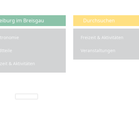
eiburg im Breisgau
Durchsuchen
tronomie
Freizeit & Aktivitäten
dtteile
Veranstaltungen
izeit & Aktivitäten
Freiburg INFO
 rund um die Region Freiburg und das Bre
vatsphäre Einstellungen