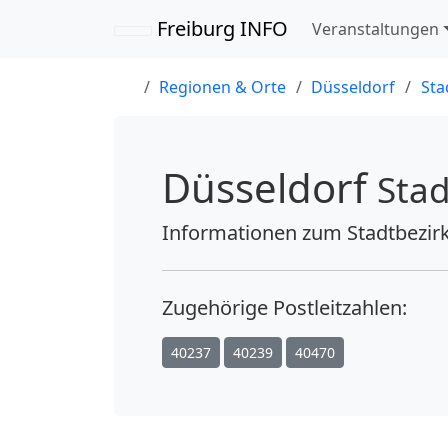
Navigation übersp
Freiburg INFO
Veranstaltungen
Regionen & Orte
Düsseldorf
Sta
Düsseldorf
Stad
Informationen zum
Stadtbezirk
Zugehörige
Postleitzahlen:
40237
40239
40470