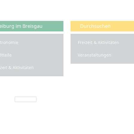
eiburg im Breisgau
Durchsuchen
tronomie
Freizeit & Aktivitäten
dtteile
Veranstaltungen
izeit & Aktivitäten
Freiburg INFO
 rund um die Region Freiburg und das Bre