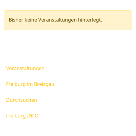
s
e
e
Bisher keine Veranstaltungen hinterlegt.
Veranstaltungen
Freiburg im Breisgau
Durchsuchen
Freiburg INFO