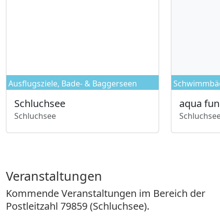
Ausflugsziele, Bade- & Baggerseen
Schwimm­bä
Schluchsee
aqua fun
Schluchsee
Schluchse
S
a
c
q
h
u
l
a
Veranstaltungen
u
f
Kommende Veranstaltungen im Bereich der
c
u
Postleitzahl 79859 (Schluchsee).
h
n