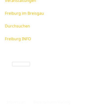
Veranstaltungen
Freiburg im Breisgau
Durchsuchen
Freiburg INFO
Freiburg INFO
Infos rund um die Region Freiburg und das
Breisgau.
Impressum
Datenschutzerklärung