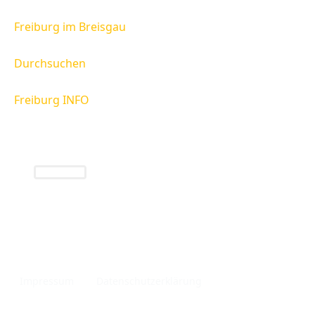
Freiburg im Breisgau
Durchsuchen
Freiburg INFO
Freiburg INFO
Infos rund um die Region Freiburg und das
Breisgau.
Impressum
Datenschutzerklärung
Privatsphäre Einstellungen