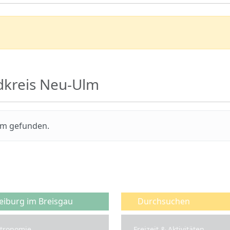
dkreis Neu-Ulm
lm gefunden.
eiburg im Breisgau
Durchsuchen
tronomie
Freizeit & Aktivitäten