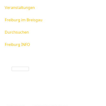
Veranstaltungen
Freiburg im Breisgau
Durchsuchen
Freiburg INFO
Freiburg INFO
Infos rund um die Region Freiburg und das
Breisgau.
Impressum
Datenschutzerklärung