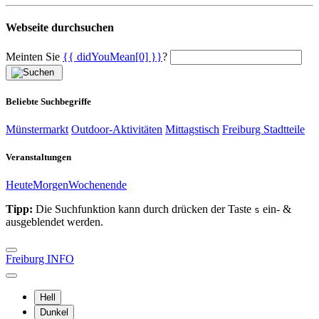
Webseite durchsuchen
Meinten Sie
{{ didYouMean[0] }}
?
Beliebte Suchbegriffe
Münstermarkt
Outdoor-Aktivitäten
Mittagstisch
Freiburg Stadtteile
Veranstaltungen
Heute
Morgen
Wochenende
Tipp:
Die Suchfunktion kann durch drücken der Taste
ein- &
s
ausgeblendet werden.
Freiburg INFO
Hell
Dunkel