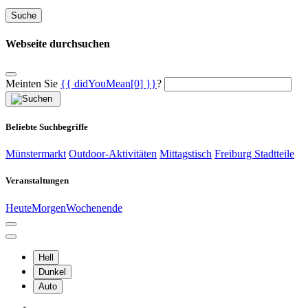
Suche
Webseite durchsuchen
Meinten Sie
{{ didYouMean[0] }}
?
Beliebte Suchbegriffe
Münstermarkt
Outdoor-Aktivitäten
Mittagstisch
Freiburg Stadtteile
Veranstaltungen
Heute
Morgen
Wochenende
Hell
Dunkel
Auto