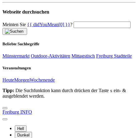
Webseite durchsuchen
Meinten Sie
{{ didYouMean[0] }}
?
Beliebte Suchbegriffe
Münstermarkt
Outdoor-Aktivitäten
Mittagstisch
Freiburg Stadtteile
Veranstaltungen
Heute
Morgen
Wochenende
Tipp:
Die Suchfunktion kann durch drücken der Taste
ein- &
s
ausgeblendet werden.
Freiburg INFO
Hell
Dunkel