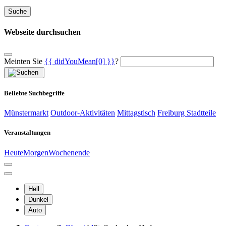
Suche
Webseite durchsuchen
Meinten Sie
{{ didYouMean[0] }}
?
Beliebte Suchbegriffe
Münstermarkt
Outdoor-Aktivitäten
Mittagstisch
Freiburg Stadtteile
Veranstaltungen
Heute
Morgen
Wochenende
Hell
Dunkel
Auto