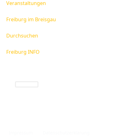
Veranstaltungen
Freiburg im Breisgau
Durchsuchen
Freiburg INFO
Freiburg INFO
Infos rund um die Region Freiburg und das
Breisgau.
Impressum
Datenschutzerklärung