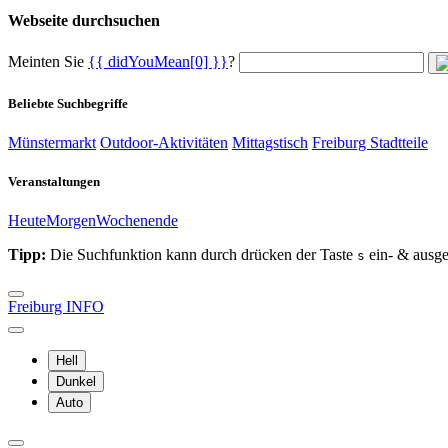
Webseite durchsuchen
Meinten Sie
{{ didYouMean[0] }}
?
Beliebte Suchbegriffe
Münstermarkt
Outdoor-Aktivitäten
Mittagstisch
Freiburg Stadtteile
Veranstaltungen
Heute
Morgen
Wochenende
Tipp:
Die Suchfunktion kann durch drücken der Taste
ein- & ausge
s
Freiburg INFO
Hell
Dunkel
Auto