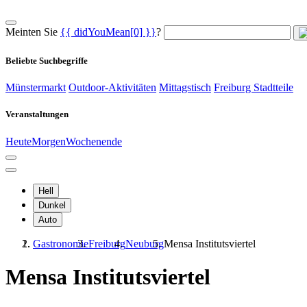
Meinten Sie
{{ didYouMean[0] }}
?
Beliebte Suchbegriffe
Münstermarkt
Outdoor-Aktivitäten
Mittagstisch
Freiburg Stadtteile
Veranstaltungen
Heute
Morgen
Wochenende
Hell
Dunkel
Auto
Gastronomie
Freiburg
Neuburg
Mensa Institutsviertel
Mensa Institutsviertel