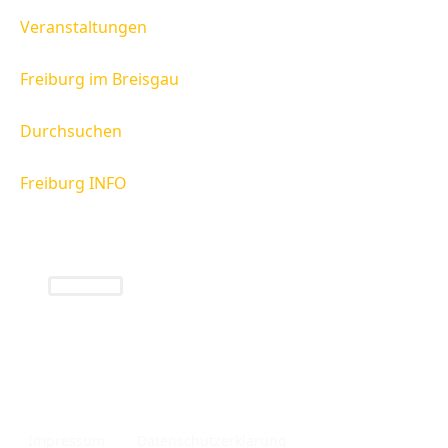
Veranstaltungen
Freiburg im Breisgau
Durchsuchen
Freiburg INFO
Freiburg INFO
Infos rund um die Region Freiburg und das
Breisgau.
Impressum
Datenschutzerklärung