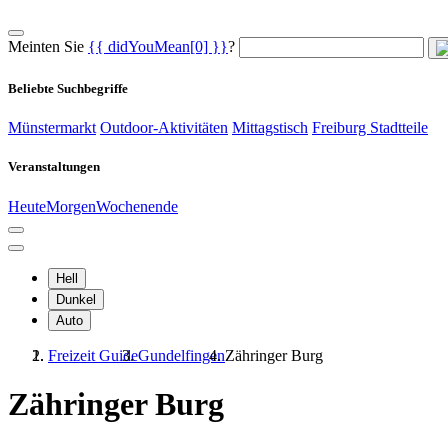
Meinten Sie
{{ didYouMean[0] }}
?
Beliebte Suchbegriffe
Münstermarkt
Outdoor-Aktivitäten
Mittagstisch
Freiburg Stadtteile
Veranstaltungen
Heute
Morgen
Wochenende
Hell
Dunkel
Auto
Freizeit Guide
Gundelfingen
Zähringer Burg
Zähringer Burg