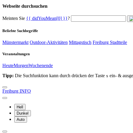
Webseite durchsuchen
Meinten Sie
{{ didYouMean[0] }}
?
Beliebte Suchbegriffe
Münstermarkt
Outdoor-Aktivitäten
Mittagstisch
Freiburg Stadtteile
Veranstaltungen
Heute
Morgen
Wochenende
Tipp:
Die Suchfunktion kann durch drücken der Taste
ein- & ausge
s
Freiburg INFO
Hell
Dunkel
Auto