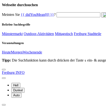
Webseite durchsuchen
Meinten Sie
{{ didYouMean[0] }}
?
Beliebte Suchbegriffe
Münstermarkt
Outdoor-Aktivitäten
Mittagstisch
Freiburg Stadtteile
Veranstaltungen
Heute
Morgen
Wochenende
Tipp:
Die Suchfunktion kann durch drücken der Taste
ein- & ausge
s
Freiburg INFO
Hell
Dunkel
Auto