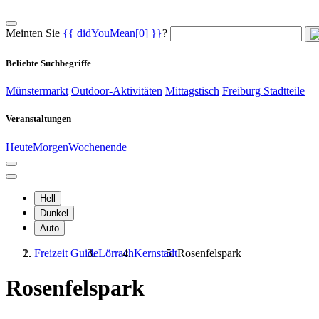
Meinten Sie
{{ didYouMean[0] }}
?
Beliebte Suchbegriffe
Münstermarkt
Outdoor-Aktivitäten
Mittagstisch
Freiburg Stadtteile
Veranstaltungen
Heute
Morgen
Wochenende
Hell
Dunkel
Auto
Freizeit Guide
Lörrach
Kernstadt
Rosenfelspark
Rosenfelspark