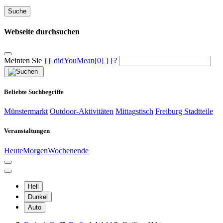
Suche
Webseite durchsuchen
Meinten Sie
{{ didYouMean[0] }}
?
Beliebte Suchbegriffe
Münstermarkt
Outdoor-Aktivitäten
Mittagstisch
Freiburg Stadtteile
Veranstaltungen
Heute
Morgen
Wochenende
Hell
Dunkel
Auto