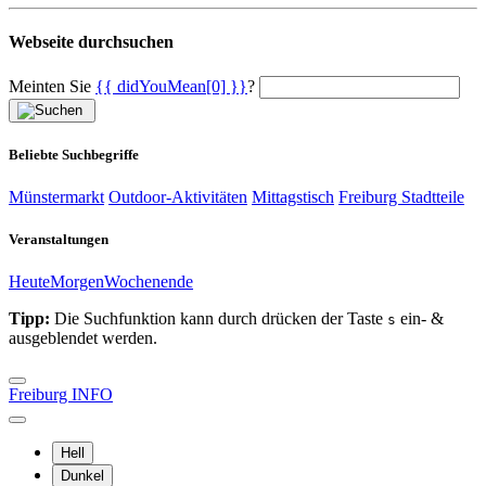
Webseite durchsuchen
Meinten Sie
{{ didYouMean[0] }}
?
Beliebte Suchbegriffe
Münstermarkt
Outdoor-Aktivitäten
Mittagstisch
Freiburg Stadtteile
Veranstaltungen
Heute
Morgen
Wochenende
Tipp:
Die Suchfunktion kann durch drücken der Taste
ein- &
s
ausgeblendet werden.
Freiburg INFO
Hell
Dunkel