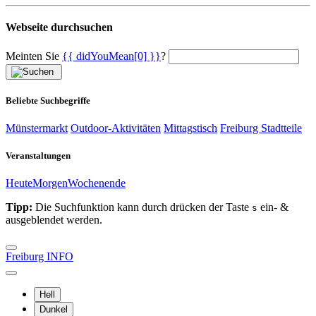
Webseite durchsuchen
Meinten Sie
{{ didYouMean[0] }}
?
Beliebte Suchbegriffe
Münstermarkt
Outdoor-Aktivitäten
Mittagstisch
Freiburg Stadtteile
Veranstaltungen
Heute
Morgen
Wochenende
Tipp:
Die Suchfunktion kann durch drücken der Taste
ein- &
s
ausgeblendet werden.
Freiburg INFO
Hell
Dunkel