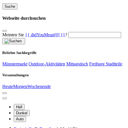
Suche
Webseite durchsuchen
Meinten Sie
{{ didYouMean[0] }}
?
Beliebte Suchbegriffe
Münstermarkt
Outdoor-Aktivitäten
Mittagstisch
Freiburg Stadtteile
Veranstaltungen
Heute
Morgen
Wochenende
Hell
Dunkel
Auto