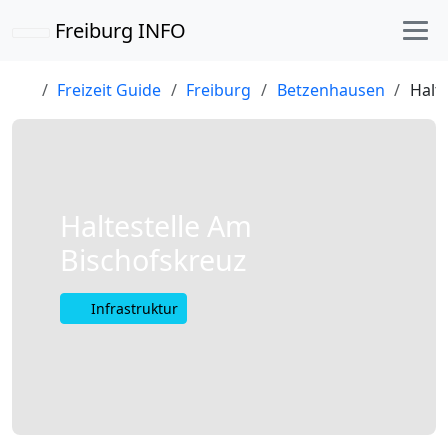
Freiburg INFO
Freizeit Guide
Freiburg
Betzenhausen
Halt
Haltestelle Am
Bischofskreuz
Infrastruktur