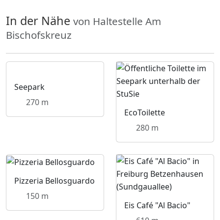
In der Nähe
von Haltestelle Am
Bischofskreuz
Seepark
270 m
EcoToilette
280 m
Pizzeria Bellosguardo
150 m
Eis Café "Al Bacio"