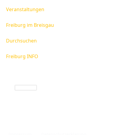
Veranstaltungen
Freiburg im Breisgau
Durchsuchen
Freiburg INFO
Freiburg INFO
Infos rund um die Region Freiburg und das
Breisgau.
Impressum
Datenschutzerklärung