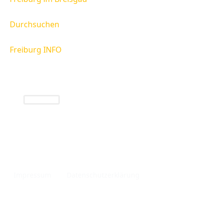
Durchsuchen
Freiburg INFO
Freiburg INFO
Infos rund um die Region Freiburg und das
Breisgau.
Impressum
Datenschutzerklärung
Privatsphäre Einstellungen
Made with
in Freiburg im Breisgau