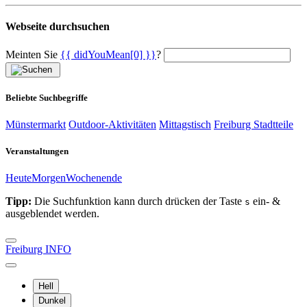
Webseite durchsuchen
Meinten Sie
{{ didYouMean[0] }}
?
Beliebte Suchbegriffe
Münstermarkt
Outdoor-Aktivitäten
Mittagstisch
Freiburg Stadtteile
Veranstaltungen
Heute
Morgen
Wochenende
Tipp:
Die Suchfunktion kann durch drücken der Taste
ein- &
s
ausgeblendet werden.
Freiburg INFO
Hell
Dunkel