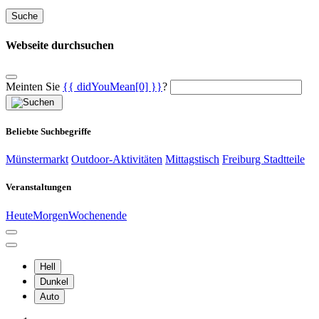
Suche
Webseite durchsuchen
Meinten Sie
{{ didYouMean[0] }}
?
Beliebte Suchbegriffe
Münstermarkt
Outdoor-Aktivitäten
Mittagstisch
Freiburg Stadtteile
Veranstaltungen
Heute
Morgen
Wochenende
Hell
Dunkel
Auto