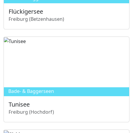
e
Flückigersee
e
Freiburg (Betzenhausen)
F
l
ü
c
k
i
g
e
r
Bade- & Baggerseen
s
Tunisee
e
Freiburg (Hochdorf)
e
T
u