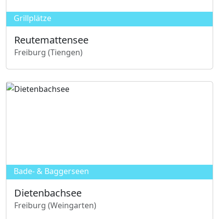
Grillplätze
Reutemattensee
Freiburg (Tiengen)
R
e
u
t
e
m
a
t
t
Bade- & Baggerseen
e
Dietenbachsee
n
Freiburg (Weingarten)
s