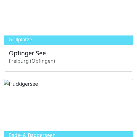
Grillplätze
Opfinger See
Freiburg (Opfingen)
O
p
f
i
n
g
e
r
S
Bade- & Baggerseen