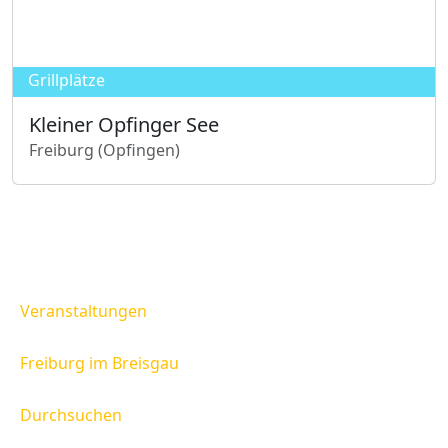
i
h
e
Grillplätze
r
Kleiner Opfinger See
Freiburg (Opfingen)
K
l
e
i
n
Veranstaltungen
e
r
Freiburg im Breisgau
O
p
Durchsuchen
f
i