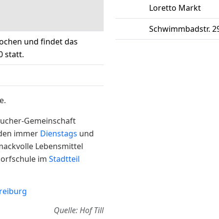
Loretto Markt
Schwimmbadstr. 2
Wochen und findet das
0
statt.
e.
aucher-Gemeinschaft
erden immer
Dienstags
und
ackvolle Lebensmittel
dorfschule im
Stadtteil
tto Markt
Next
Quelle: Hof Till