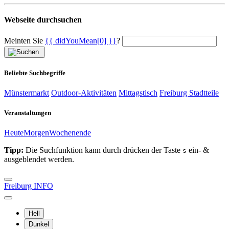
Webseite durchsuchen
Meinten Sie
{{ didYouMean[0] }}
?
Beliebte Suchbegriffe
Münstermarkt
Outdoor-Aktivitäten
Mittagstisch
Freiburg Stadtteile
Veranstaltungen
Heute
Morgen
Wochenende
Tipp:
Die Suchfunktion kann durch drücken der Taste
ein- &
s
ausgeblendet werden.
Freiburg INFO
Hell
Dunkel