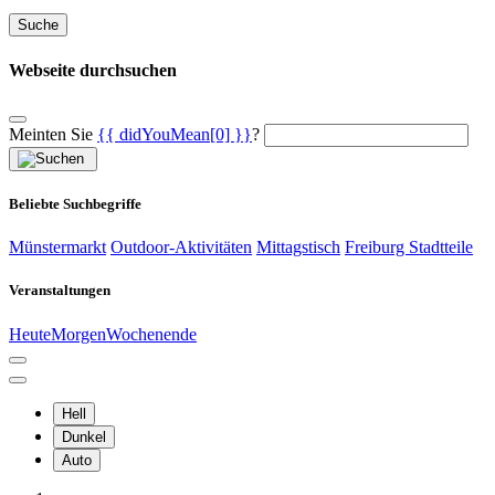
Suche
Webseite durchsuchen
Meinten Sie
{{ didYouMean[0] }}
?
Beliebte Suchbegriffe
Münstermarkt
Outdoor-Aktivitäten
Mittagstisch
Freiburg Stadtteile
Veranstaltungen
Heute
Morgen
Wochenende
Hell
Dunkel
Auto