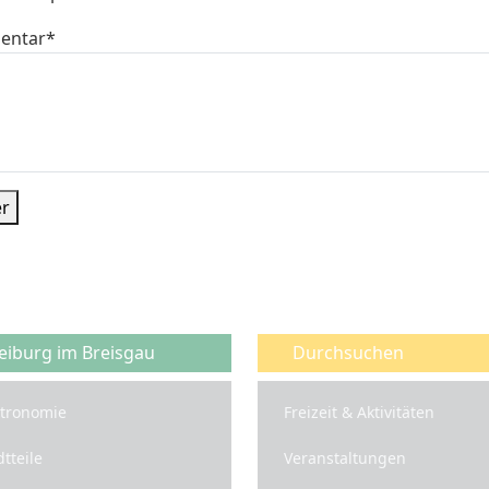
feld
entar
*
er
eiburg im Breisgau
Durchsuchen
tronomie
Freizeit & Aktivitäten
dtteile
Veranstaltungen