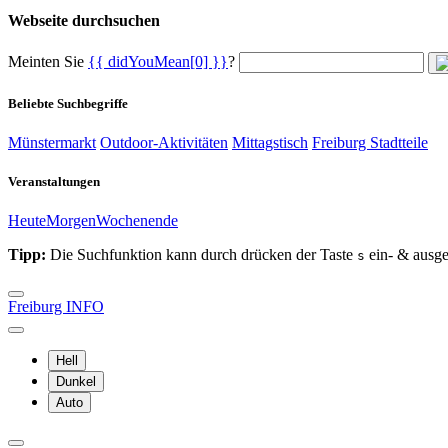
Webseite durchsuchen
Meinten Sie
{{ didYouMean[0] }}
?
Beliebte Suchbegriffe
Münstermarkt
Outdoor-Aktivitäten
Mittagstisch
Freiburg Stadtteile
Veranstaltungen
Heute
Morgen
Wochenende
Tipp:
Die Suchfunktion kann durch drücken der Taste
ein- & ausge
s
Freiburg INFO
Hell
Dunkel
Auto