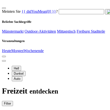
Meinten Sie
{{ didYouMean[0] }}
?
Beliebte Suchbegriffe
Münstermarkt
Outdoor-Aktivitäten
Mittagstisch
Freiburg Stadtteile
Veranstaltungen
Heute
Morgen
Wochenende
Hell
Dunkel
Auto
Freizeit
entdecken
Filter